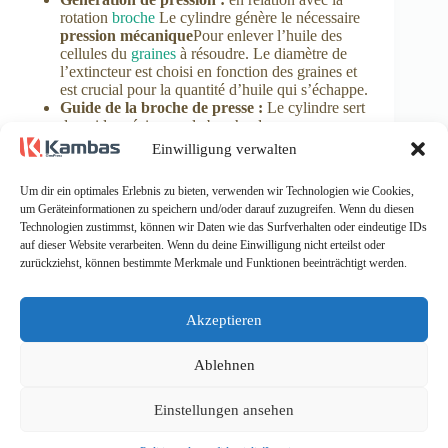
rotation
broche
Le cylindre génère le nécessaire
pression mécanique
Pour enlever l’huile des
cellules du
graines
à résoudre. Le diamètre de
l’extincteur est choisi en fonction des graines et
est crucial pour la quantité d’huile qui s’échappe.
Guide de la broche de presse :
Le cylindre sert
de guide précis pour la broche de pressage
rotative afin d’assurer un bon fonctionnement et
Einwilligung verwalten
la génération de la pression requise.
Limite de la zone de presse :
Le cylindre définit
Um dir ein optimales Erlebnis zu bieten, verwenden wir Technologien wie Cookies,
la zone dans laquelle le pressage d’huile réel a
um Geräteinformationen zu speichern und/oder darauf zuzugreifen. Wenn du diesen
lieu.
Technologien zustimmst, können wir Daten wie das Surfverhalten oder eindeutige IDs
auf dieser Website verarbeiten. Wenn du deine Einwilligung nicht erteilst oder
Sécurisez la longévité de vos presses à huile avec des
zurückziehst, können bestimmte Merkmale und Funktionen beeinträchtigt werden.
pièces détachées de Kambas Oleopress, votre expert de
Mönchengladbach. Nous produisons en Allemagne et
en Europe
Akzeptieren
Compatible avec le numéro d’article de l’IBG Monforts
Ablehnen
Oekotec : 68 2100 0037
Einstellungen ansehen