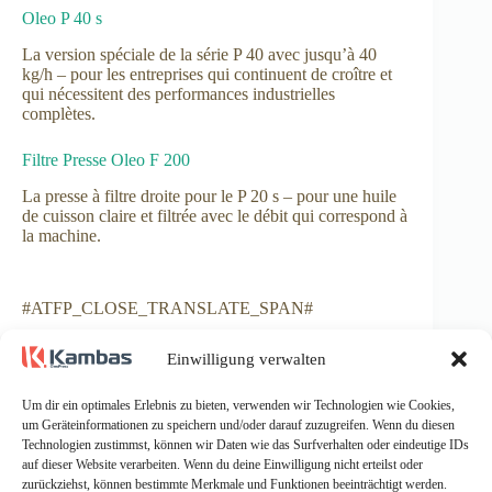
Oleo P 40 s
La version spéciale de la série P 40 avec jusqu’à 40
kg/h – pour les entreprises qui continuent de croître et
qui nécessitent des performances industrielles
complètes.
Filtre Presse Oleo F 200
La presse à filtre droite pour le P 20 s – pour une huile
de cuisson claire et filtrée avec le débit qui correspond à
la machine.
#ATFP_CLOSE_TRANSLATE_SPAN#
Intéressé par le Oleo P 20 S ? Nous vous
Einwilligung verwalten
conseillons personnellement.
Um dir ein optimales Erlebnis zu bieten, verwenden wir Technologien wie Cookies,
Conseils individuels · Configurations spéciales
um Geräteinformationen zu speichern und/oder darauf zuzugreifen. Wenn du diesen
possibles · Fourniture à long terme de pièces
Technologien zustimmst, können wir Daten wie das Surfverhalten oder eindeutige IDs
détachées · Fabriqué en Europe
auf dieser Website verarbeiten. Wenn du deine Einwilligung nicht erteilst oder
Kambas Oleopress UG Mönchengladbach
zurückziehst, können bestimmte Merkmale und Funktionen beeinträchtigt werden.
+49 2161 9173807
·
info@oleopress.com