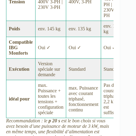
Tension
400V 3-PH |
400V, 3-PH
PH |
230V 3-PH
230V 3-
PH
env. 135
Poids
env. 145 kg
env. 135 kg
kg
Compatible
IBG
Oui ✓
Oui ✓
Oui ✓
Monforts
Version
Exécution
spéciale sur
Standard
Standard
demande
max.
Pas de
max. Puissance
Puissance +
courant
avec courant
toutes les
triphasé,
idéal pour
triphasé,
tensions +
2,2 kW
fonctionnement
configuration
est
continu
spéciale
suffisant
Recommandation : le
p 20 s
est le bon choix si vous
avez besoin d’une puissance de moteur de 3 kW, mais
en même temps, une flexibilité d’alimentation est