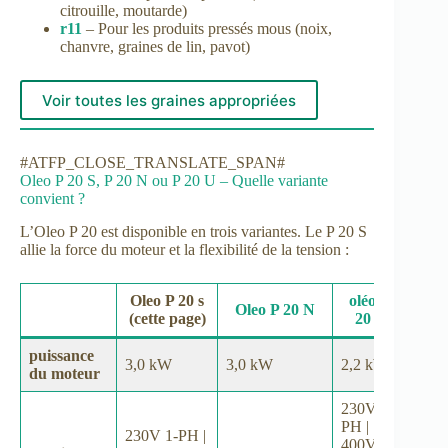
citrouille, moutarde)
r11
– Pour les produits pressés mous (noix,
chanvre, graines de lin, pavot)
Voir toutes les graines appropriées
#ATFP_CLOSE_TRANSLATE_SPAN#
Oleo P 20 S, P 20 N ou P 20 U – Quelle variante
convient ?
L’Oleo P 20 est disponible en trois variantes. Le P 20 S
allie la force du moteur et la flexibilité de la tension :
Oleo P 20 s
oléo p
Oleo P 20 N
(cette page)
20 u
puissance
3,0 kW
3,0 kW
2,2 kW
du moteur
230V 1-
PH |
230V 1-PH |
400V 3-