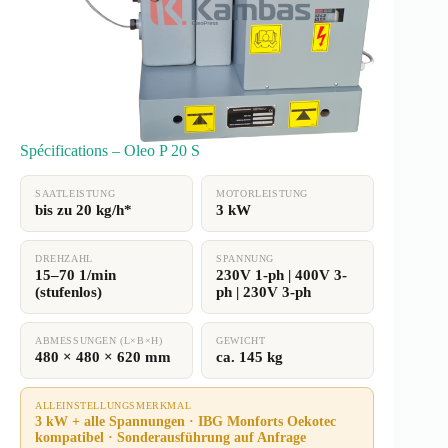
Spécifications – Oleo P 20 S
SAATLEISTUNG
MOTORLEISTUNG
bis zu 20 kg/h*
3 kW
DREHZAHL
SPANNUNG
15–70 1/min
230V 1-ph | 400V 3-
(stufenlos)
ph | 230V 3-ph
ABMESSUNGEN (L×B×H)
GEWICHT
480 × 480 × 620 mm
ca. 145 kg
ALLEINSTELLUNGSMERKMAL
3 kW + alle Spannungen · IBG Monforts Oekotec
kompatibel · Sonderausführung auf Anfrage