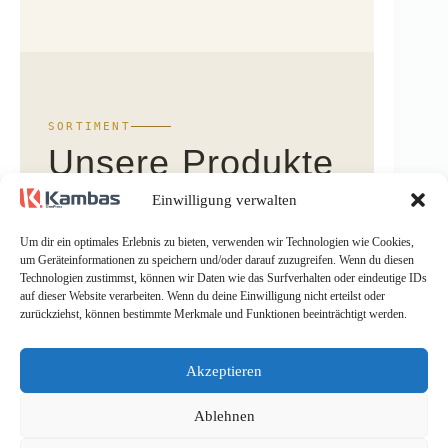
SORTIMENT
Unsere Produkte
Einwilligung verwalten
Kompatible Ersatzteile für Ölpressen der IBG
Monforts Oekotec – gefertigt in Europa.
Um dir ein optimales Erlebnis zu bieten, verwenden wir Technologien wie Cookies,
um Geräteinformationen zu speichern und/oder darauf zuzugreifen. Wenn du diesen
Technologien zustimmst, können wir Daten wie das Surfverhalten oder eindeutige IDs
auf dieser Website verarbeiten. Wenn du deine Einwilligung nicht erteilst oder
zurückziehst, können bestimmte Merkmale und Funktionen beeinträchtigt werden.
01 — ERSATZTEILE
Ersatzteile für Ihre
Akzeptieren
Ölpresse
Ablehnen
Pressspindel R6, R8 und R11 – Zylinder /
Seiher, Presskopf u.v.m