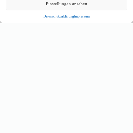
Einstellungen ansehen
MEHR ERFAHREN →
Datenschutzerklärung
Impressum
02 — PRESSZYLINDER
Ölpressen
Unser Ölpressen entecken. Ölpresse Oleo
P8, Ölpresse Oleo P10, Ölpressen Oleo P20
und Ölpresse Oleo P40
MEHR ERFAHREN →
03 — FILTERPRESSEN
Filterpressen